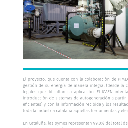
El proyecto, que cuenta con la colaboración de PIMEC
gestión de su energía de manera integral (desde la c
legales que dificultan su aplicación. El ICAEN int
introducción de sistemas de autogeneración a partir 
eficientes) y, con la información recibida y los resul
toda la industria catalana aquellas herramientas y el
En Cataluña, las pymes representan 99,8% del total de 