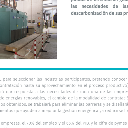
las necesidades de la
descarbonización de sus pr
 para seleccionar las industrias participantes, pretende conocer 
ontratación hasta su aprovechamiento en el proceso productivo), 
entará dar respuesta a las necesidades de cada una de las empr
de energías renovables, el cambio de la modalidad de contrataci
tados obtenidos, se trabajará para eliminar las barreras y se dise
ementos que ayuden a mejorar la gestión energética ya reducirse lo
empresas, el 70% del empleo y el 65% del PIB, y la cifra de pymes 