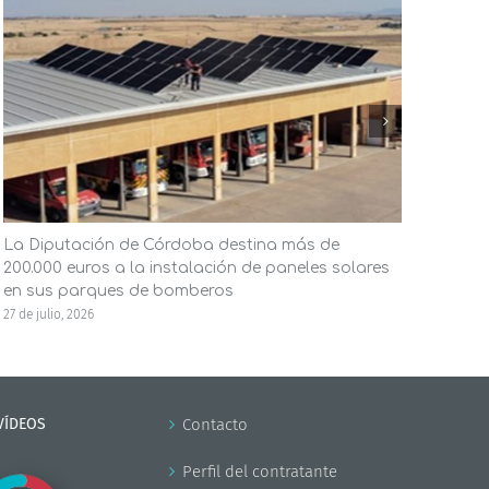
La Diputación de Córdoba destina más de
El A
200.000 euros a la instalación de paneles solares
ener
en sus parques de bomberos
la in
27 de julio, 2026
23 de j
VÍDEOS
Contacto
Perfil del contratante