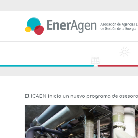
Saltar
al
contenido
El ICAEN inicia un nuevo programa de asesora