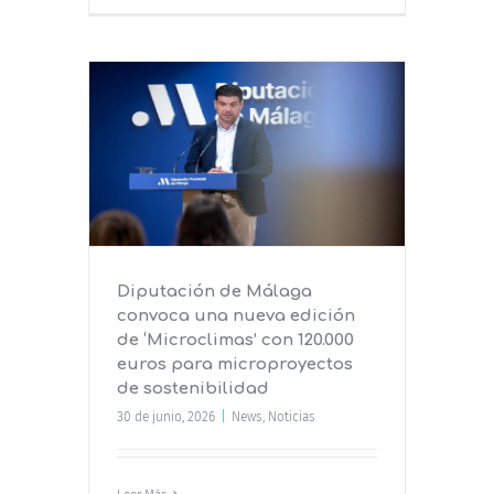
convoca
de
0 euros
s de
Diputación de Málaga
convoca una nueva edición
de ‘Microclimas’ con 120.000
euros para microproyectos
de sostenibilidad
30 de junio, 2026
|
News
,
Noticias