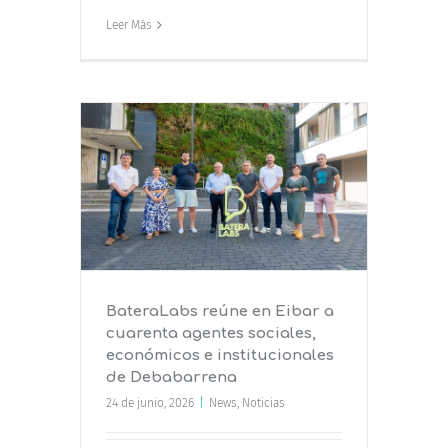
Leer Más
ibar a
ales,
nales de
BateraLabs reúne en Eibar a
cuarenta agentes sociales,
económicos e institucionales
de Debabarrena
24 de junio, 2026
|
News
,
Noticias