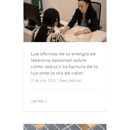
gía de
re cómo
luz ante
Las oficinas de la energía de
Valencia asesoran sobre
cómo reducir la factura de la
luz ante la ola de calor
22 de julio, 2026
|
News
,
Noticias
Leer Más