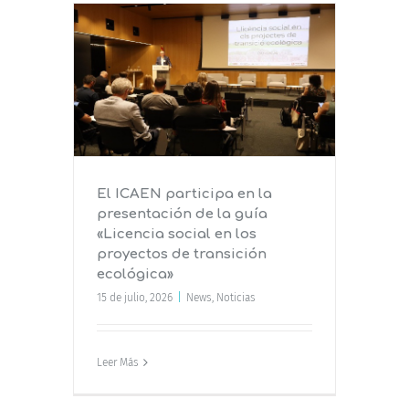
n la
guía
royectos
ica»
El ICAEN participa en la
presentación de la guía
«Licencia social en los
proyectos de transición
ecológica»
15 de julio, 2026
|
News
,
Noticias
Leer Más