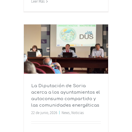
Leer Más
acerca a
el
o y las
icas
La Diputación de Soria
acerca a los ayuntamientos el
autoconsumo compartido y
las comunidades energéticas
22 de junio, 2026
|
News
,
Noticias