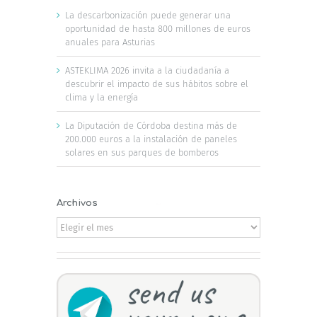
Leer Más
nergía
ia
su
n
El Ente Vasco de la Energía
ofrece a la industria
herramientas para su
descarbonización
10 de junio, 2026
|
News
,
Noticias