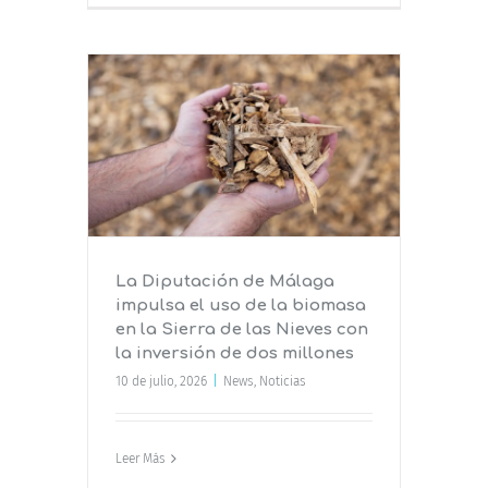
laga
omasa en
 con la
ones
La Diputación de Málaga
impulsa el uso de la biomasa
en la Sierra de las Nieves con
la inversión de dos millones
10 de julio, 2026
|
News
,
Noticias
Leer Más