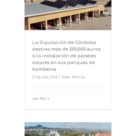
euros a
eles
es de
La Diputación de Córdoba
destina más de 200.000 euros
a la instalación de paneles
solares en sus parques de
bomberos
27 de julio, 2026
|
News
,
Noticias
Leer Más