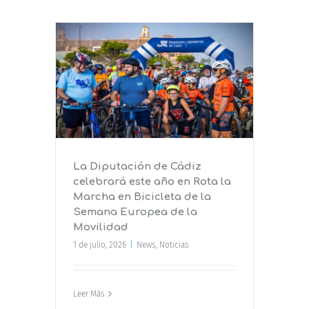
diz
Rota la
e la
 la
La Diputación de Cádiz
celebrará este año en Rota la
Marcha en Bicicleta de la
Semana Europea de la
Movilidad
1 de julio, 2026
|
News
,
Noticias
Leer Más