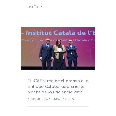
Leer Más
io a la
 en la
 2026
El ICAEN recibe el premio a la
Entidad Colaboradora en la
Noche de la Eficiencia 2026
23 de junio, 2026
|
News
,
Noticias