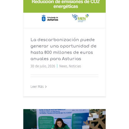
dad de
 euros
ias
La descarbonización puede
generar una oportunidad de
hasta 800 millones de euros
anuales para Asturias
30 de julio, 2026
|
News
,
Noticias
Leer Más
 a la