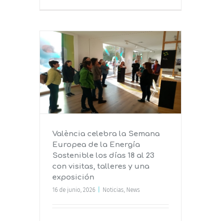
emana
gía
l 23 con
posición
València celebra la Semana
Europea de la Energía
Sostenible los días 18 al 23
con visitas, talleres y una
exposición
16 de junio, 2026
|
Noticias
,
News