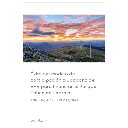
de
na del
Parque
a
Éxito del modelo de
participación ciudadana del
EVE para financiar el Parque
Eólico de Labraza
9 de julio, 2026
|
Noticias
,
News
Leer Más