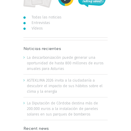
Leer Más
Semana
gía
Cataluña celebra la Semana
Europea de la Energía
Sostenible
11 de junio, 2026
|
News
,
Noticias