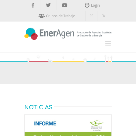
Saltar
Login
al
contenido
Grupos de Trabajo
ES
EN
NOTICIAS
puede