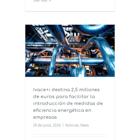
Leer Más
ones de
 la
as de
 en
Ivace+i destina 2,5 millones
de euros para facilitar la
introducción de medidas de
eficiencia energética en
empresas
29 de junio, 2026
|
Noticias
,
News