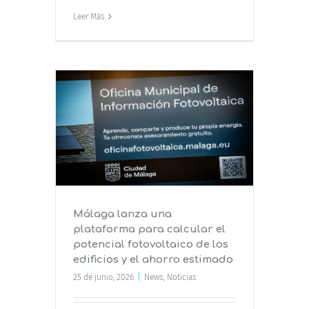
Leer Más
aforma
ncial
ios y el
Málaga lanza una
plataforma para calcular el
potencial fotovoltaico de los
edificios y el ahorro estimado
25 de junio, 2026
|
News
,
Noticias