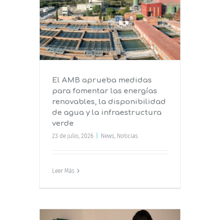
as para
ías
lidad de
a verde
El AMB aprueba medidas
para fomentar las energías
renovables, la disponibilidad
de agua y la infraestructura
verde
23 de julio, 2026
|
News
,
Noticias
Leer Más