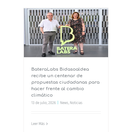
 recibe
estas
rente al
BateraLabs Bidasoaldea
recibe un centenar de
propuestas ciudadanas para
hacer frente al cambio
climático
13 de julio, 2026
|
News
,
Noticias
Leer Más