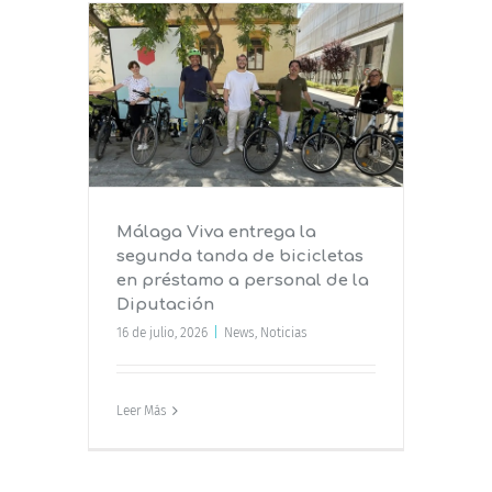
a la
etas en
de la
Málaga Viva entrega la
segunda tanda de bicicletas
en préstamo a personal de la
Diputación
16 de julio, 2026
|
News
,
Noticias
Leer Más