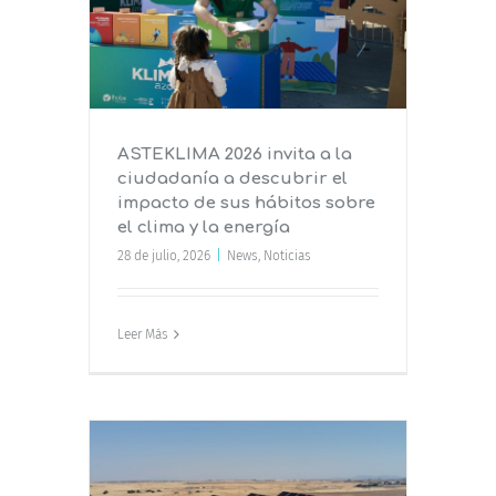
ir el
sobre el
a
ASTEKLIMA 2026 invita a la
ciudadanía a descubrir el
impacto de sus hábitos sobre
el clima y la energía
28 de julio, 2026
|
News
,
Noticias
Leer Más
rdoba