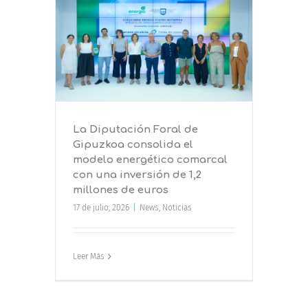
 de
 modelo
on una
 de euros
La Diputación Foral de
Gipuzkoa consolida el
modelo energético comarcal
con una inversión de 1,2
millones de euros
17 de julio, 2026
|
News
,
Noticias
Leer Más