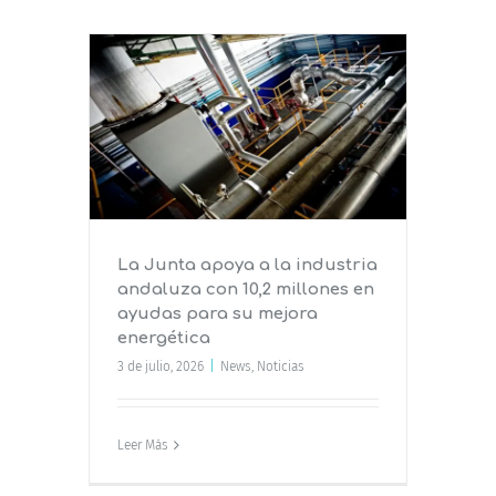
dustria
ones en
ora
La Junta apoya a la industria
andaluza con 10,2 millones en
ayudas para su mejora
energética
3 de julio, 2026
|
News
,
Noticias
Leer Más