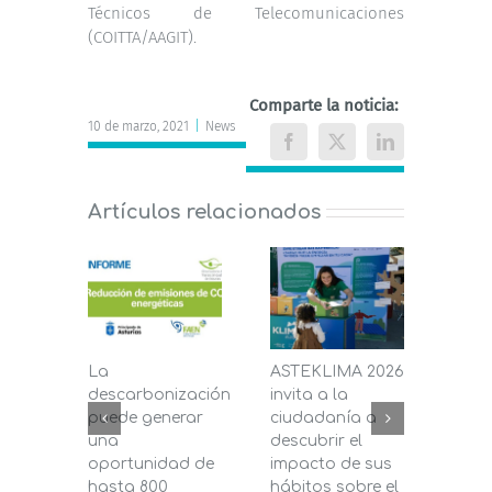
Técnicos de Telecomunicaciones
(COITTA/AAGIT).
Comparte la noticia:
10 de marzo, 2021
|
News
Facebook
X
LinkedIn
Artículos relacionados
La
ASTEKLIMA 2026
La D
descarbonización
invita a la
de C
puede generar
ciudadanía a
dest
una
descubrir el
200.
oportunidad de
impacto de sus
la in
hasta 800
hábitos sobre el
pane