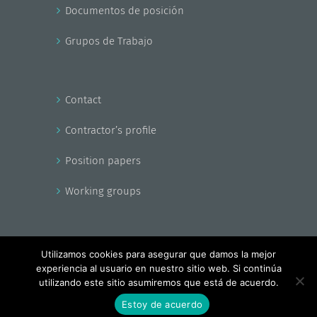
Documentos de posición
Grupos de Trabajo
Contact
Contractor’s profile
Position papers
Working groups
Utilizamos cookies para asegurar que damos la mejor
experiencia al usuario en nuestro sitio web. Si continúa
Copyright - EnerAgen 2017
utilizando este sitio asumiremos que está de acuerdo.
Facebook
X
YouTube
Estoy de acuerdo