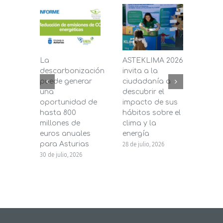
La
ASTEKLIMA 2026
La D
descarbonización
invita a la
de C
puede generar
ciudadanía a
dest
una
descubrir el
200.
oportunidad de
impacto de sus
la in
hasta 800
hábitos sobre el
pane
millones de
clima y la
en s
euros anuales
energía
de b
para Asturias
28 de julio, 2026
27 de j
30 de julio, 2026