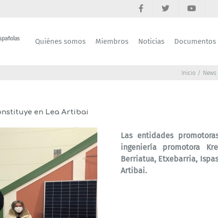
Quiénes somos
Miembros
Noticias
Documentos
Inicio
News
nstituye en Lea Artibai
Las entidades promotora
ingeniería promotora K
Berriatua, Etxebarria, Isp
Artibai.