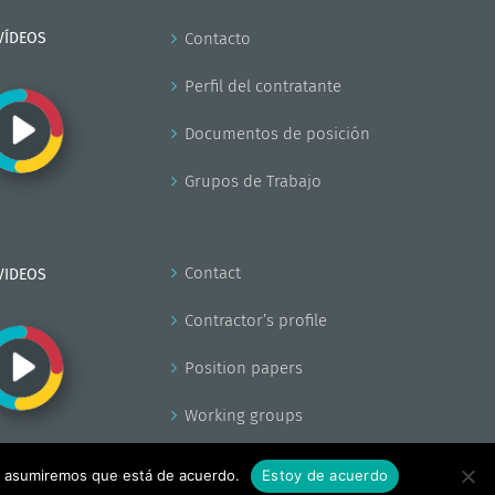
VÍDEOS
Contacto
Perfil del contratante
Documentos de posición
Grupos de Trabajo
Contact
VIDEOS
Contractor’s profile
Position papers
Working groups
tio asumiremos que está de acuerdo.
Estoy de acuerdo