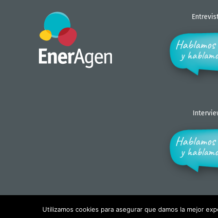
Entrevis
Intervi
Utilizamos cookies para asegurar que damos la mejor exper