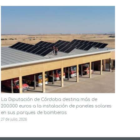
La Diputación de Córdoba destina más de
El A
200.000 euros a la instalación de paneles solares
ener
en sus parques de bomberos
la in
27 de julio, 2026
23 de j