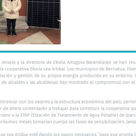
igo Ansola y la directora de Ekiola Amagoia Barandiaran se han r
a cooperativa Ekiola Lea Artibai. Los municipios de Berriatua, Etx
neración y gestión de su propia energía producida en su entorno
sto de alcaldes y las alcaldesas han mostrado el compromiso con e
ntroncar con los valores y la estructura económica del país, per
ir de ahora comenzarán a trabajar para constituir la cooperativa 
cano a la ETAP (Estación de Tratamiento de Agua Potable) de Iparrag
próximos meses tomarían cuerpo las fases de sensibilización, lanz
 que Lea Artibai esté dando los pasos necesarios “para que pronto