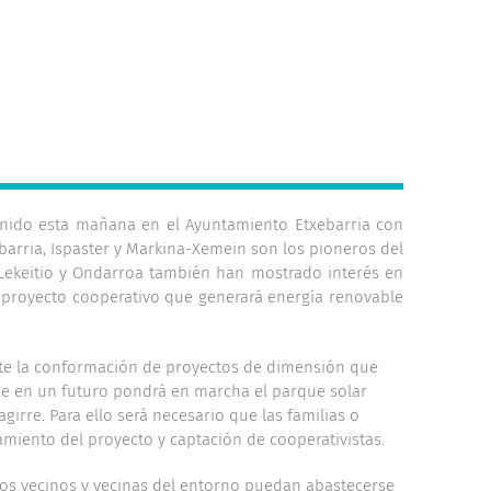
eunido esta mañana en el Ayuntamiento Etxebarria con
ebarria, Ispaster y Markina-Xemein son los pioneros del
. Lekeitio y Ondarroa también han mostrado interés en
l proyecto cooperativo que generará energía renovable
mite la conformación de proyectos de dimensión que
que en un futuro pondrá en marcha el parque solar
irre. Para ello será necesario que las familias o
amiento del proyecto y captación de cooperativistas.
 los vecinos y vecinas del entorno puedan abastecerse