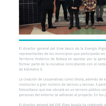
El director general del Ente Vasco de la Energía Iñ
representantes de los municipios que participarán en l
Territorio Histórico de Bizkaia en apostar por la ge
formar parte de la iniciativa coincidiendo con el re
de kilómetro 0.
La creación de cooperativas como Ekiola, además de e
involucren a gran número de vecinos y vecinas. A part
fotovoltaico que ese ubicará en un terreno público cer
personas del entorno se adhieran al proyecto. En los 
El director general del EVE Iñigo Ansola ha celebrado