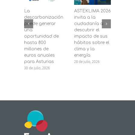
La
ASTEKLIMA 2026
La D
descarbonización
invita a la
de C
puede generar
ciudadanía a
dest
una
descubrir el
200.
oportunidad de
impacto de sus
la in
hasta 800
hábitos sobre el
pane
millones de
clima y la
en s
euros anuales
energía
de b
para Asturias
28 de julio, 2026
27 de j
30 de julio, 2026