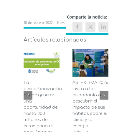
Comparte la noticia:
10 de febrero, 2022
|
News
Facebook
X
LinkedIn
Artículos relacionados
La
ASTEKLIMA 2026
La D
descarbonización
invita a la
de C
puede generar
ciudadanía a
dest
una
descubrir el
200.
oportunidad de
impacto de sus
la in
hasta 800
hábitos sobre el
pane
millones de
clima y la
en s
euros anuales
energía
de b