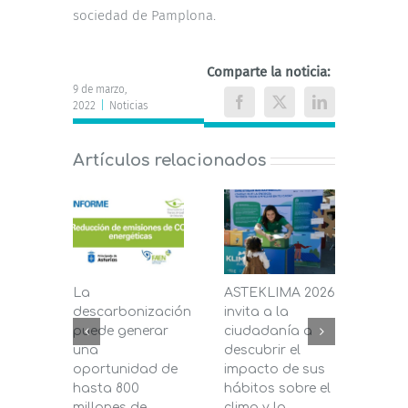
sociedad de Pamplona.
Comparte la noticia:
9 de marzo,
2022
|
Noticias
Facebook
X
LinkedIn
Artículos relacionados
La
ASTEKLIMA 2026
La D
descarbonización
invita a la
de C
puede generar
ciudadanía a
dest
una
descubrir el
200.
oportunidad de
impacto de sus
la in
hasta 800
hábitos sobre el
pane
millones de
clima y la
en s