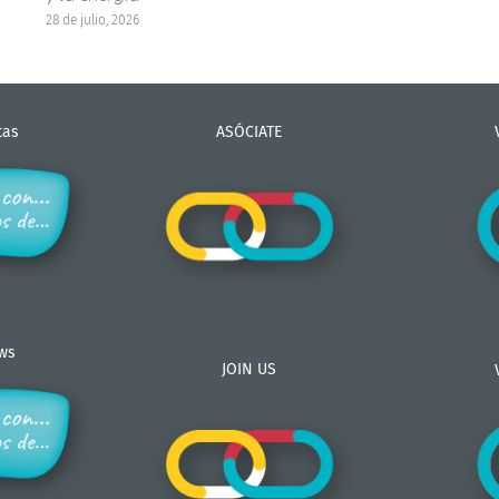
28 de julio, 2026
tas
ASÓCIATE
ews
JOIN US