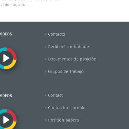
27 de julio, 2026
23 de j
VÍDEOS
Contacto
Perfil del contratante
Documentos de posición
Grupos de Trabajo
Contact
VIDEOS
Contractor’s profile
Position papers