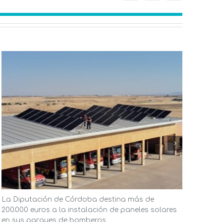
La Diputación de Córdoba destina más de
El A
200.000 euros a la instalación de paneles solares
ener
en sus parques de bomberos
la in