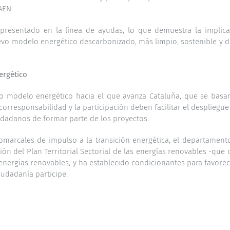
AEN.
resentado en la línea de ayudas, lo que demuestra la implicac
evo modelo energético descarbonizado, más limpio, sostenible y de
nergético
evo modelo energético hacia el que avanza Cataluña, que se basará
rresponsabilidad y la participación deben facilitar el despliegue
iudadanos de formar parte de los proyectos.
comarcales de impulso a la transición energética, el departament
n del Plan Territorial Sectorial de las energías renovables -que de
s energías renovables, y ha establecido condicionantes para favor
udadanía participe.