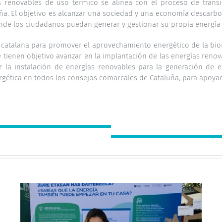
s renovables de uso térmico se alinea con el proceso de tran
luña. El objetivo es alcanzar una sociedad y una economía descar
donde los ciudadanos puedan generar y gestionar su propia energía 
 catalana para promover el aprovechamiento energético de la biom
tienen objetivo avanzar en la implantación de las energías renov
 la instalación de energías renovables para la generación de el
rgética en todos los consejos comarcales de Cataluña, para apoyar l