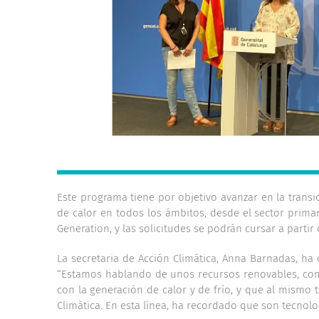
Este programa tiene por objetivo avanzar en la transi
de calor en todos los ámbitos, desde el sector prima
Generation, y las solicitudes se podrán cursar a parti
La secretaria de Acción Climática, Anna Barnadas, ha
“Estamos hablando de unos recursos renovables, com
con la generación de calor y de frío, y que al mismo
Climàtica. En esta línea, ha recordado que son tecnolo