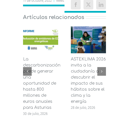
11 de octubre, 2022
|
News
Facebook
X
LinkedIn
Artículos relacionados
La
ASTEKLIMA 2026
La D
descarbonización
invita a la
de C
puede generar
ciudadanía a
dest
una
descubrir el
200.
oportunidad de
impacto de sus
la in
hasta 800
hábitos sobre el
pane
millones de
clima y la
en s
euros anuales
energía
de b
para Asturias
28 de julio, 2026
27 de j
30 de julio, 2026