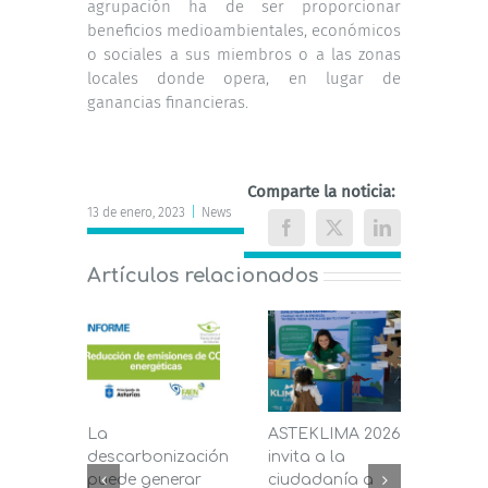
agrupación ha de ser proporcionar
beneficios medioambientales, económicos
o sociales a sus miembros o a las zonas
locales donde opera, en lugar de
ganancias financieras.
Comparte la noticia:
13 de enero, 2023
|
News
Facebook
X
LinkedIn
Artículos relacionados
La
ASTEKLIMA 2026
La D
descarbonización
invita a la
de C
puede generar
ciudadanía a
dest