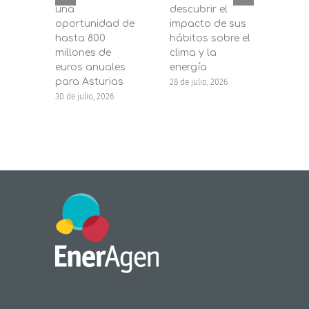
una
descubrir el
200.
oportunidad de
impacto de sus
la in
hasta 800
hábitos sobre el
pane
millones de
clima y la
en s
euros anuales
energía
de b
para Asturias
28 de julio, 2026
27 de j
30 de julio, 2026