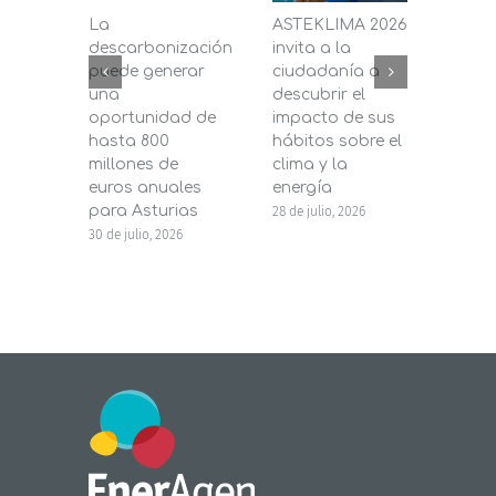
La
ASTEKLIMA 2026
La D
descarbonización
invita a la
de C
puede generar
ciudadanía a
dest
una
descubrir el
200.
oportunidad de
impacto de sus
la in
hasta 800
hábitos sobre el
pane
millones de
clima y la
en s
euros anuales
energía
de b
para Asturias
28 de julio, 2026
27 de j
30 de julio, 2026