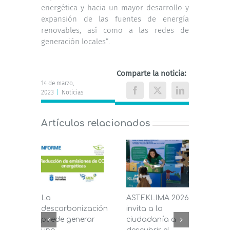
energética y hacia un mayor desarrollo y
expansión de las fuentes de energía
renovables, así como a las redes de
generación locales”.
Comparte la noticia:
14 de marzo,
2023
|
Noticias
Facebook
X
LinkedIn
Artículos relacionados
La
ASTEKLIMA 2026
La D
descarbonización
invita a la
de C
puede generar
ciudadanía a
dest