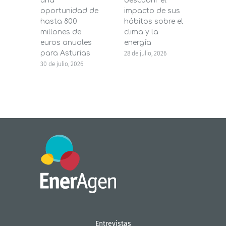
una
descubrir el
200.
oportunidad de
impacto de sus
la in
hasta 800
hábitos sobre el
pane
millones de
clima y la
en s
euros anuales
energía
de b
para Asturias
28 de julio, 2026
27 de j
30 de julio, 2026
Entrevistas