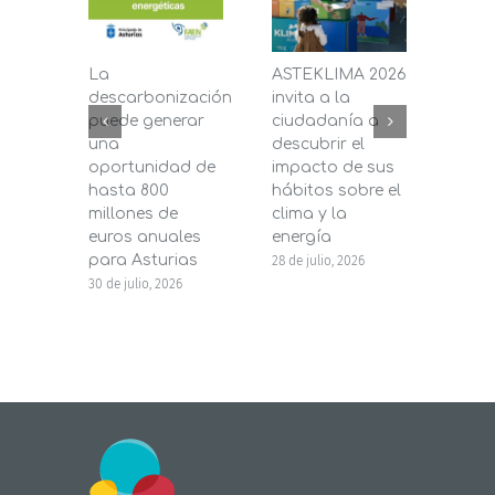
La
ASTEKLIMA 2026
La D
descarbonización
invita a la
de C
puede generar
ciudadanía a
dest
una
descubrir el
200.
oportunidad de
impacto de sus
la in
hasta 800
hábitos sobre el
pane
millones de
clima y la
en s
euros anuales
energía
de b
para Asturias
28 de julio, 2026
27 de j
30 de julio, 2026