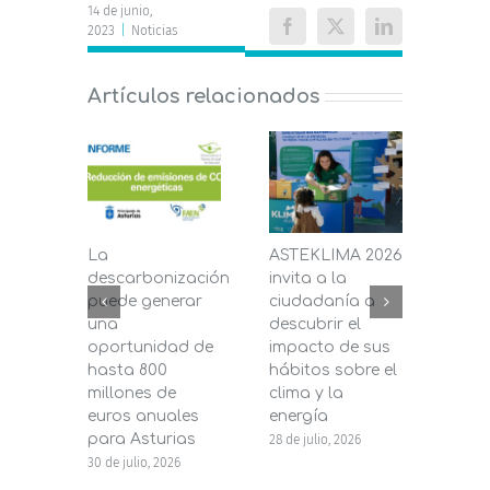
14 de junio,
2023
|
Noticias
Facebook
X
LinkedIn
Artículos relacionados
La
ASTEKLIMA 2026
La D
descarbonización
invita a la
de C
puede generar
ciudadanía a
dest
una
descubrir el
200.
oportunidad de
impacto de sus
la in
hasta 800
hábitos sobre el
pane
millones de
clima y la
en s
euros anuales
energía
de b
para Asturias
28 de julio, 2026
27 de j
30 de julio, 2026