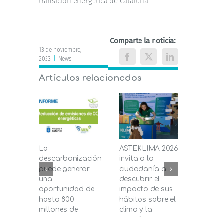
transición energética de Cataluña.
Comparte la noticia:
13 de noviembre,
2023
|
News
Facebook
X
LinkedIn
Artículos relacionados
La
ASTEKLIMA 2026
La D
descarbonización
invita a la
de C
puede generar
ciudadanía a
dest
una
descubrir el
200.
oportunidad de
impacto de sus
la in
hasta 800
hábitos sobre el
pane
millones de
clima y la
en s