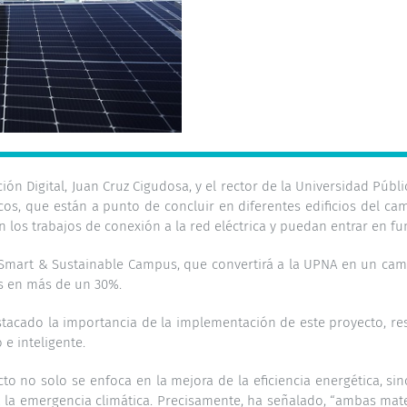
ón Digital, Juan Cruz Cigudosa, y el rector de la Universidad Púb
icos, que están a punto de concluir en diferentes edificios del c
n los trabajos de conexión a la red eléctrica y puedan entrar en f
Smart & Sustainable Campus, que convertirá a la UPNA en un camp
s en más de un 30%.
stacado la importancia de la implementación de este proyecto, re
e inteligente.
o no solo se enfoca en la mejora de la eficiencia energética, sino
tra la emergencia climática. Precisamente, ha señalado, “ambas ma