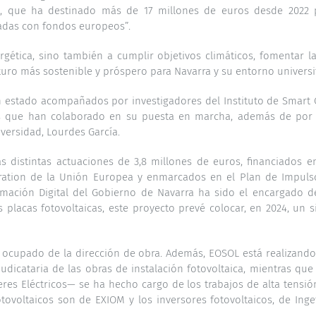
al, que ha destinado más de 17 millones de euros desde 2022 p
adas con fondos europeos”.
rgética, sino también a cumplir objetivos climáticos, fomentar 
uro más sostenible y próspero para Navarra y su entorno universit
an estado acompañados por investigadores del Instituto de Smart C
ales que han colaborado en su puesta en marcha, además de por 
iversidad, Lourdes García.
s distintas actuaciones de 3,8 millones de euros, financiados 
ation de la Unión Europea y enmarcados en el Plan de Impulso a
ación Digital del Gobierno de Navarra ha sido el encargado de 
lacas fotovoltaicas, este proyecto prevé colocar, en 2024, un s
ocupado de la dirección de obra. Además, EOSOL está realizando la
djudicataria de las obras de instalación fotovoltaica, mientras 
alleres Eléctricos— se ha hecho cargo de los trabajos de alta tensi
otovoltaicos son de EXIOM y los inversores fotovoltaicos, de Ing