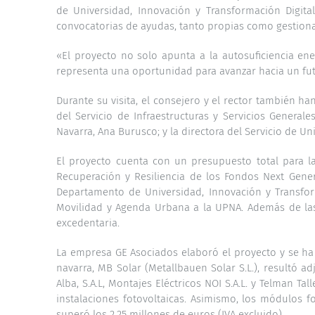
de Universidad, Innovación y Transformación Digit
convocatorias de ayudas, tanto propias como gestion
«El proyecto no solo apunta a la autosuficiencia ene
representa una oportunidad para avanzar hacia un fut
Durante su visita, el consejero y el rector también h
del Servicio de Infraestructuras y Servicios Gener
Navarra, Ana Burusco; y la directora del Servicio de Un
El proyecto cuenta con un presupuesto total para la
Recuperación y Resiliencia de los Fondos Next Gener
Departamento de Universidad, Innovación y Transform
Movilidad y Agenda Urbana a la UPNA. Además de las p
excedentaria.
La empresa GE Asociados elaboró el proyecto y se ha 
navarra, MB Solar (Metallbauen Solar S.L.), resultó a
Alba, S.A.L, Montajes Eléctricos NOI S.A.L. y Telman T
instalaciones fotovoltaicas. Asimismo, los módulos f
superó los 2,25 millones de euros (IVA excluido).