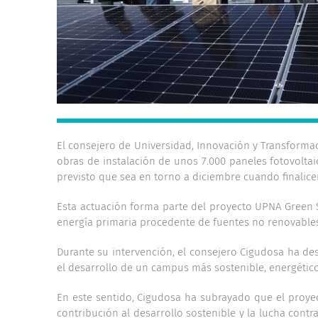
El consejero de Universidad, Innovación y Transformaci
obras de instalación de unos 7.000 paneles fotovolta
previsto que sea en torno a diciembre cuando finalice
Esta actuación forma parte del proyecto UPNA Green 
energía primaria procedente de fuentes no renovable
Durante su intervención, el consejero Cigudosa ha de
el desarrollo de un campus más sostenible, energético 
En este sentido, Cigudosa ha subrayado que el proyect
contribución al desarrollo sostenible y la lucha con