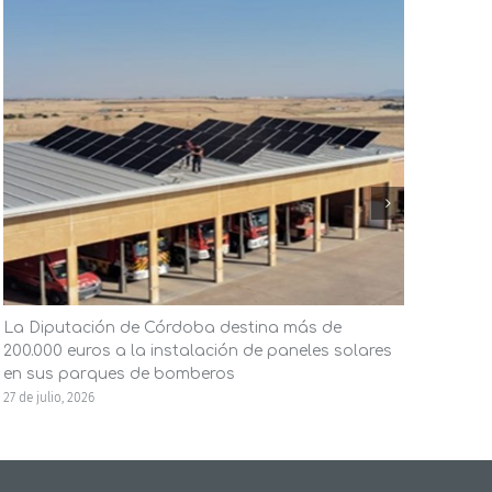
La Diputación de Córdoba destina más de
El A
200.000 euros a la instalación de paneles solares
ener
en sus parques de bomberos
la in
27 de julio, 2026
23 de j