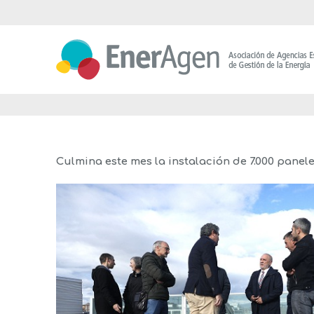
Saltar
al
contenido
Culmina este mes la instalación de 7.000 pane