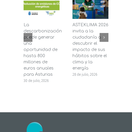
La
ASTEKLIMA 2026
La D
descarbonización
invita a la
de C
puede generar
ciudadanía a
dest
una
descubrir el
200.
oportunidad de
impacto de sus
la in
hasta 800
hábitos sobre el
pane
millones de
clima y la
en s
euros anuales
energía
de b
para Asturias
28 de julio, 2026
27 de j
30 de julio, 2026