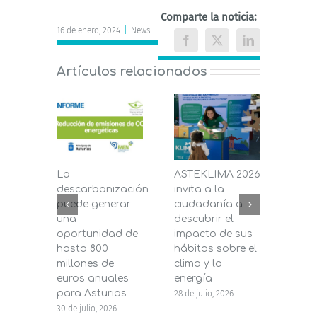
Comparte la noticia:
16 de enero, 2024
|
News
Facebook
X
LinkedIn
Artículos relacionados
La
ASTEKLIMA 2026
La D
descarbonización
invita a la
de C
puede generar
ciudadanía a
dest
una
descubrir el
200.
oportunidad de
impacto de sus
la in
hasta 800
hábitos sobre el
pane
millones de
clima y la
en s
euros anuales
energía
de b
para Asturias
28 de julio, 2026
27 de j
30 de julio, 2026