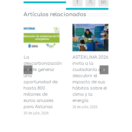
Facebook
X
LinkedIn
Artículos relacionados
La
ASTEKLIMA 2026
La D
descarbonización
invita a la
de C
puede generar
ciudadanía a
dest
una
descubrir el
200.
oportunidad de
impacto de sus
la in
hasta 800
hábitos sobre el
pane
millones de
clima y la
en s
euros anuales
energía
de b
para Asturias
28 de julio, 2026
27 de j
30 de julio, 2026