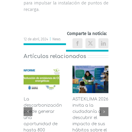
para impulsar la instalación de puntos de
recarga.
Comparte la noticia:
12 de abril, 2024
|
News
Facebook
X
LinkedIn
Artículos relacionados
La
ASTEKLIMA 2026
La D
descarbonización
invita a la
de C
puede generar
ciudadanía a
dest
una
descubrir el
200.
oportunidad de
impacto de sus
la in
hasta 800
hábitos sobre el
pane