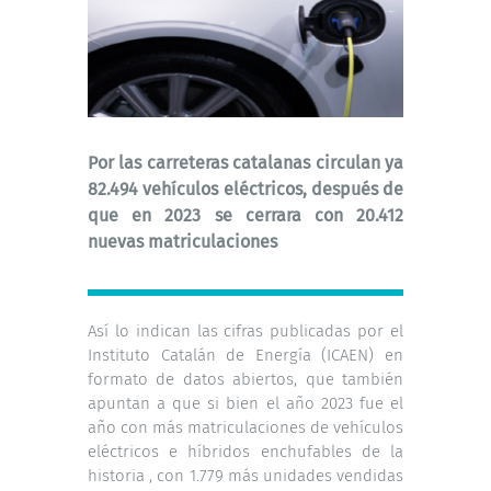
Por las carreteras catalanas circulan ya
82.494 vehículos eléctricos, después de
que en 2023 se cerrara con 20.412
nuevas matriculaciones
Así lo indican
las cifras publicadas por el
Instituto Catalán de Energía
(ICAEN) en
formato de datos abiertos, que también
apuntan a que si bien el año 2023 fue el
año con más matriculaciones de vehículos
eléctricos e híbridos enchufables de la
historia , con 1.779 más unidades vendidas