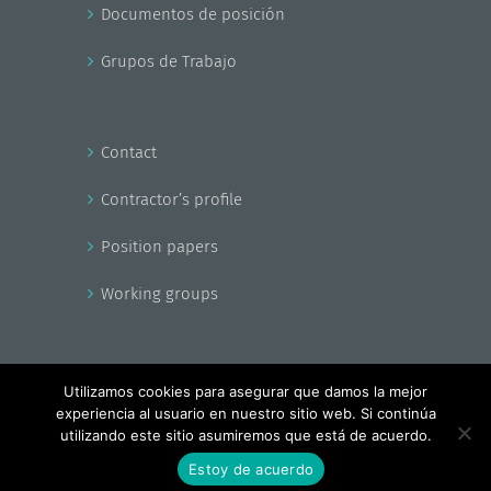
Documentos de posición
Grupos de Trabajo
Contact
Contractor’s profile
Position papers
Working groups
Utilizamos cookies para asegurar que damos la mejor
experiencia al usuario en nuestro sitio web. Si continúa
Copyright - EnerAgen 2017
utilizando este sitio asumiremos que está de acuerdo.
Facebook
X
YouTube
Estoy de acuerdo