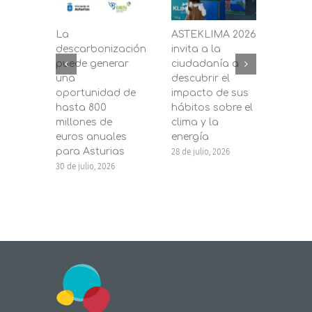
La
ASTEKLIMA 2026
La D
descarbonización
invita a la
de C
puede generar
ciudadanía a
dest
una
descubrir el
200.
oportunidad de
impacto de sus
la in
hasta 800
hábitos sobre el
pane
millones de
clima y la
en s
euros anuales
energía
de b
para Asturias
28 de julio, 2026
27 de j
30 de julio, 2026