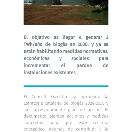
El objetivo es llegar a generar 2
TWh/año de biogás en 2030, y ya se
están habilitando medidas normativas,
económicas y sociales para
incrementar el parque de
instalaciones existentes
El Consell Executiu ha aprobado la
Estrategia catalana de biogás 2024-2030 y
su correspondiente plan de acción. El
documento plantea acciones y medidas
concretas para que este recurso
energético, además de contribuir a la