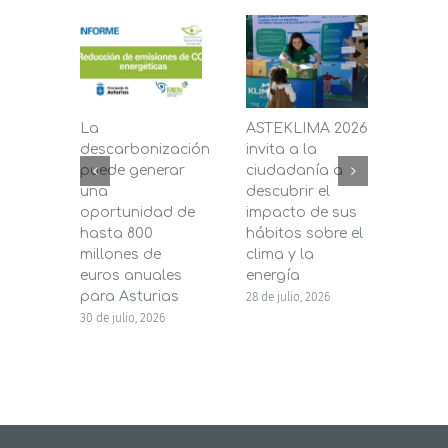
La
ASTEKLIMA 2026
La D
descarbonización
invita a la
de C
puede generar
ciudadanía a
dest
una
descubrir el
200.
oportunidad de
impacto de sus
la in
hasta 800
hábitos sobre el
pane
millones de
clima y la
en s
euros anuales
energía
de b
para Asturias
28 de julio, 2026
27 de j
30 de julio, 2026