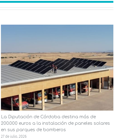
La Diputación de Córdoba destina más de
El A
200.000 euros a la instalación de paneles solares
ener
en sus parques de bomberos
la in
27 de julio, 2026
23 de j