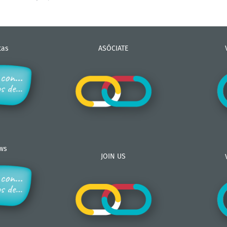
tas
ASÓCIATE
ews
JOIN US