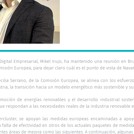
 Digital Empresarial, Mikel Irujo, ha mantenido una reunión en B
isión Europea, para dejar claro cuál es el punto de vista de Navar
cilia Serrano, de la Comisión Europea, se alinea con los esfuerzo
ia, la transición hacia un modelo energético más sostenible y su 
omoción de energías renovables y el desarrollo industrial sost
ue respondan a las necesidades reales de la industria renovable e
rcluster, se apoyan las medidas europeas encaminadas a apoya
a falta de efectividad en otros de los actuales paquetes de medid
tantes áreas de mejora como las siguientes. A continuación, alguna