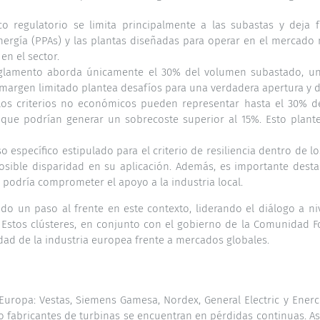
co regulatorio se limita principalmente a las subastas y deja
ergía (PPAs) y las plantas diseñadas para operar en el mercado 
en el sector.
eglamento aborda únicamente el 30% del volumen subastado, un
 margen limitado plantea desafíos para una verdadera apertura y d
os criterios no económicos pueden representar hasta el 30% de
que podrían generar un sobrecoste superior al 15%. Esto plantea
peso específico estipulado para el criterio de resiliencia dentro 
ible disparidad en su aplicación. Además, es importante destac
 podría comprometer el apoyo a la industria local.
o un paso al frente en este contexto, liderando el diálogo a niv
 Estos clústeres, en conjunto con el gobierno de la Comunidad F
dad de la industria europea frente a mercados globales.
 Europa: Vestas, Siemens Gamesa, Nordex, General Electric y Enerc
o fabricantes de turbinas se encuentran en pérdidas continuas. As