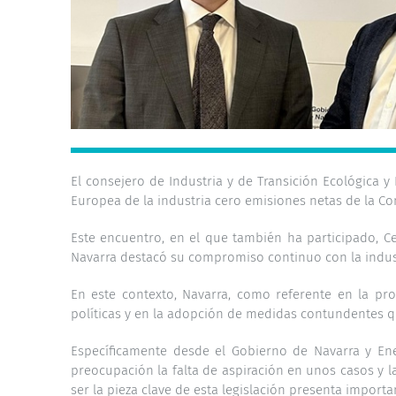
El consejero de Industria y de Transición Ecológica y
Europea de la industria cero emisiones netas de la Com
Este encuentro, en el que también ha participado, Ce
Navarra destacó su compromiso continuo con la industr
En este contexto, Navarra, como referente en la pr
políticas y en la adopción de medidas contundentes q
Específicamente desde el Gobierno de Navarra y Ene
preocupación la falta de aspiración en unos casos y l
ser la pieza clave de esta legislación presenta impor