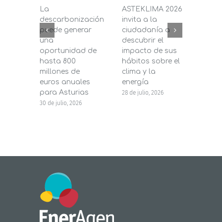
La
ASTEKLIMA 2026
La D
descarbonización
invita a la
de C
puede generar
ciudadanía a
dest
una
descubrir el
200.
oportunidad de
impacto de sus
la in
hasta 800
hábitos sobre el
pane
millones de
clima y la
en s
euros anuales
energía
de b
para Asturias
28 de julio, 2026
27 de j
30 de julio, 2026