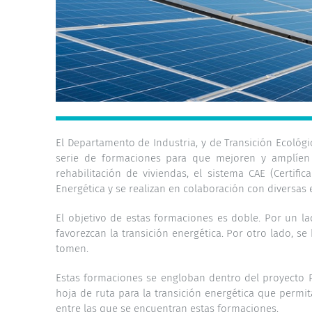
El Departamento de Industria, y de Transición Ecológi
serie de formaciones para que mejoren y amplíen s
rehabilitación de viviendas, el sistema CAE (Certif
Energética y se realizan en colaboración con diversas 
El objetivo de estas formaciones es doble. Por un l
favorezcan la transición energética. Por otro lado, 
tomen.
Estas formaciones se engloban dentro del proyecto P
hoja de ruta para la transición energética que permit
entre las que se encuentran estas formaciones.