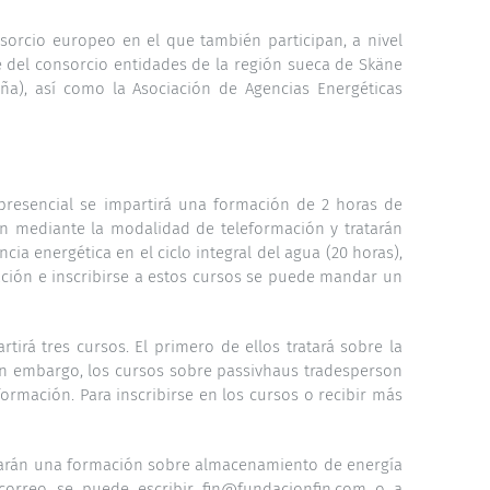
nsorcio europeo en el que también participan, a nivel
 del consorcio entidades de la región sueca de Skäne
ña), así como la Asociación de Agencias Energéticas
 presencial se impartirá una formación de 2 horas de
rán mediante la modalidad de teleformación y tratarán
ncia energética en el ciclo integral del agua (20 horas),
mación e inscribirse a estos cursos se puede mandar un
tirá tres cursos. El primero de ellos tratará sobre la
 Sin embargo, los cursos sobre passivhaus tradesperson
formación. Para inscribirse en los cursos o recibir más
lizarán una formación sobre almacenamiento de energía
 correo se puede escribir fin@fundacionfin.com o a