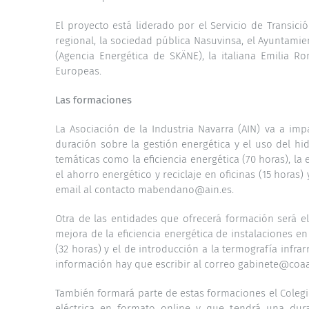
El proyecto está liderado por el Servicio de Transic
regional, la sociedad pública Nasuvinsa, el Ayuntam
(Agencia Energética de SKÄNE), la italiana Emilia 
Europeas.
Las formaciones
La Asociación de la Industria Navarra (AIN) va a im
duración sobre la gestión energética y el uso del hi
temáticas como la eficiencia energética (70 horas), la e
el ahorro energético y reciclaje en oficinas (15 hora
email al contacto mabendano@ain.es.
Otra de las entidades que ofrecerá formación será el 
mejora de la eficiencia energética de instalaciones e
(32 horas) y el de introducción a la termografía infra
información hay que escribir al correo gabinete@coaa
También formará parte de estas formaciones el Colegi
eléctrica en formato online y que tendrá una dura