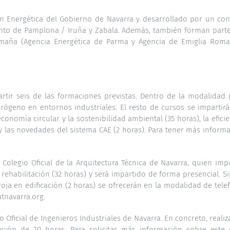
ión Energética del Gobierno de Navarra y desarrollado por un co
iento de Pamplona / Iruña y Zabala. Además, también forman parte
Romaña (Agencia Energética de Parma y Agencia de Emiglia Roma
partir seis de las formaciones previstas. Dentro de la modalidad
drógeno en entornos industriales. El resto de cursos se imparti
conomía circular y la sostenibilidad ambiental (35 horas), la eficie
s) y las novedades del sistema CAE (2 horas). Para tener más infor
Colegio Oficial de la Arquitectura Técnica de Navarra, quien impar
n rehabilitación (32 horas) y será impartido de forma presencial.
rroja en edificación (2 horas) se ofrecerán en la modalidad de tele
tnavarra.org.
o Oficial de Ingenieros Industriales de Navarra. En concreto, rea
ción de 70 horas. Para solicitar más información sobre este