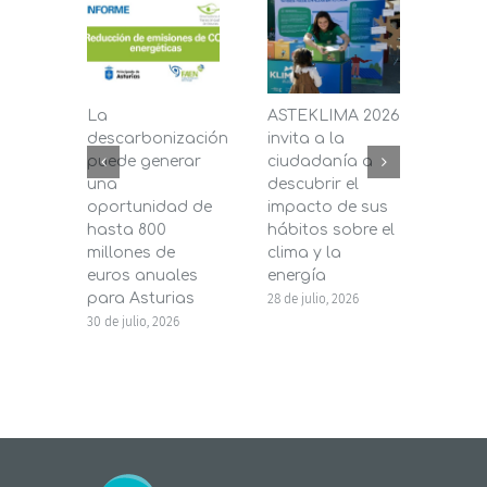
La
ASTEKLIMA 2026
La D
descarbonización
invita a la
de C
puede generar
ciudadanía a
dest
una
descubrir el
200.
oportunidad de
impacto de sus
la in
hasta 800
hábitos sobre el
pane
millones de
clima y la
en s
euros anuales
energía
de b
para Asturias
28 de julio, 2026
27 de j
30 de julio, 2026