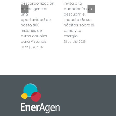
descarbonización
invita a la
de C
puede generar
ciudadanía a
dest
una
descubrir el
200.
oportunidad de
impacto de sus
la in
hasta 800
hábitos sobre el
pane
millones de
clima y la
en s
euros anuales
energía
de b
para Asturias
28 de julio, 2026
27 de j
30 de julio, 2026