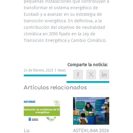
pequeñas instalaciones que contribuyan a
transformar el sistema energético de
Euskadi y a avanzar en su estrategia de
transición energética. En definitiva, a la
contribución del objetivo de neutralidad
climática en 2050 fijado en la Ley de
Transición Energética y Cambio Climático.
Comparte la noticia:
24 de febrero, 2025
|
News
Facebook
X
LinkedIn
Artículos relacionados
La
ASTEKLIMA 2026
La D