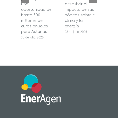
una
descubrir el
200.
oportunidad de
impacto de sus
la in
hasta 800
hábitos sobre el
pane
millones de
clima y la
en s
euros anuales
energía
de b
para Asturias
28 de julio, 2026
27 de j
30 de julio, 2026