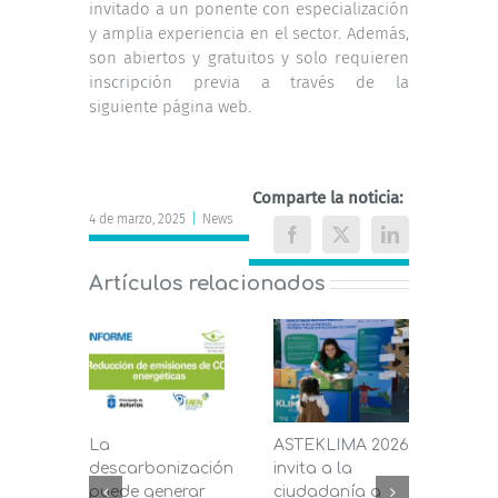
invitado a un ponente con especialización
y amplia experiencia en el sector. Además,
son abiertos y gratuitos y solo requieren
inscripción previa a través de la
siguiente
página web
.
Comparte la noticia:
4 de marzo, 2025
|
News
Facebook
X
LinkedIn
Artículos relacionados
La
ASTEKLIMA 2026
La D
descarbonización
invita a la
de C
puede generar
ciudadanía a
dest