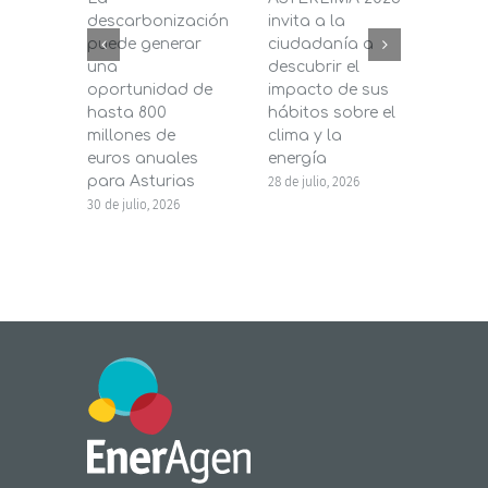
descarbonización
invita a la
de C
puede generar
ciudadanía a
dest
una
descubrir el
200.
oportunidad de
impacto de sus
la in
hasta 800
hábitos sobre el
pane
millones de
clima y la
en s
euros anuales
energía
de b
para Asturias
28 de julio, 2026
27 de j
30 de julio, 2026