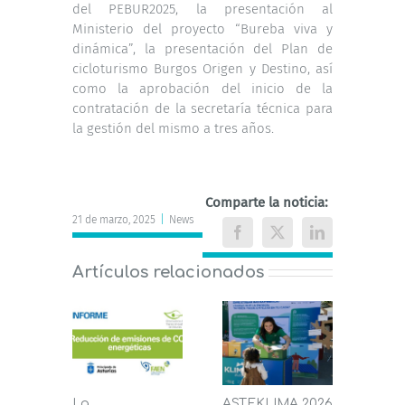
del PEBUR2025, la presentación al
Ministerio del proyecto “Bureba viva y
dinámica”, la presentación del Plan de
cicloturismo Burgos Origen y Destino, así
como la aprobación del inicio de la
contratación de la secretaría técnica para
la gestión del mismo a tres años.
Comparte la noticia:
21 de marzo, 2025
|
News
Facebook
X
LinkedIn
Artículos relacionados
La
ASTEKLIMA 2026
La D