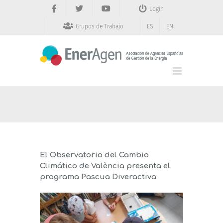
Saltar
Login
al
contenido
Grupos de Trabajo
ES
EN
El Observatorio del Cambio
Climático de València presenta el
programa Pascua Diveractiva