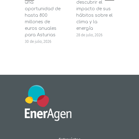
una
descubrir el
200.
oportunidad de
impacto de sus
la in
hasta 800
hábitos sobre el
pane
millones de
clima y la
en s
euros anuales
energía
de b
para Asturias
28 de julio, 2026
27 de j
30 de julio, 2026