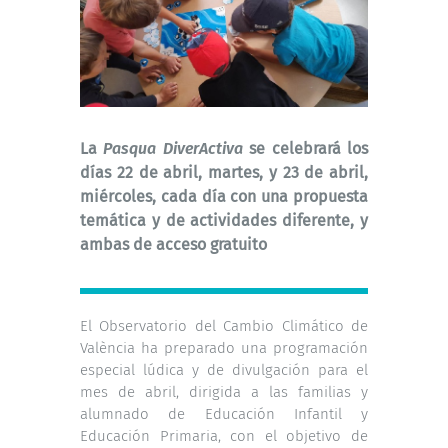
La
Pasqua DiverActiva
se celebrará los
días 22 de abril, martes, y 23 de abril,
miércoles, cada día con una propuesta
temática y de actividades diferente, y
ambas de acceso gratuito
El Observatorio del Cambio Climático de
València ha preparado una programación
especial lúdica y de divulgación para el
mes de abril, dirigida a las familias y
alumnado de Educación Infantil y
Educación Primaria, con el objetivo de