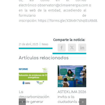
electrónico
observatori@climaienergia.com
o
en la web de la entidad, accediendo al
formulario de
inscripción:
https://forms.gle/X3Xv9r7shqtEcA9d8
.
Comparte la noticia:
21 de abril, 2025
|
News
Facebook
X
LinkedIn
Artículos relacionados
La
ASTEKLIMA 2026
La D
descarbonización
invita a la
de C
puede generar
ciudadanía a
dest