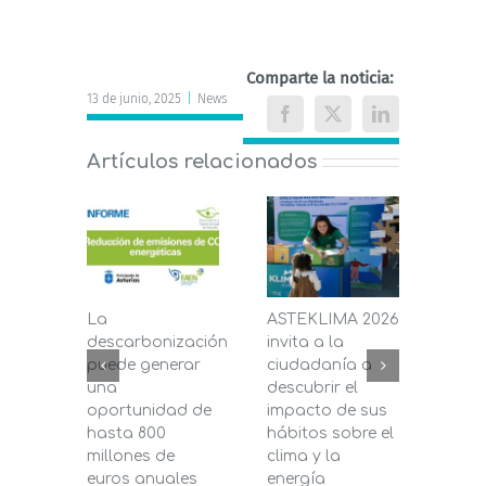
Comparte la noticia:
13 de junio, 2025
|
News
Facebook
X
LinkedIn
Artículos relacionados
La
ASTEKLIMA 2026
La D
descarbonización
invita a la
de C
puede generar
ciudadanía a
dest
una
descubrir el
200.
oportunidad de
impacto de sus
la in
hasta 800
hábitos sobre el
pane
millones de
clima y la
en s
euros anuales
energía
de b