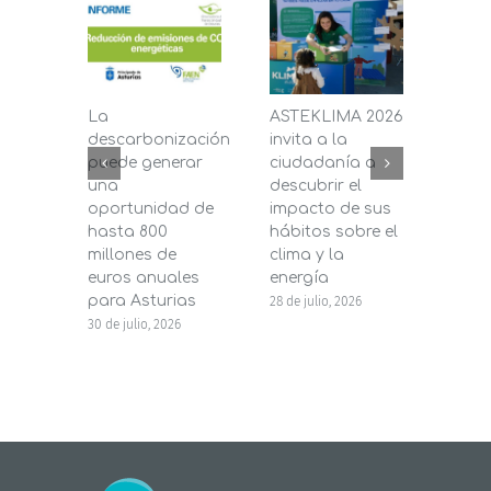
La
ASTEKLIMA 2026
La D
descarbonización
invita a la
de C
puede generar
ciudadanía a
dest
una
descubrir el
200.
oportunidad de
impacto de sus
la in
hasta 800
hábitos sobre el
pane
millones de
clima y la
en s
euros anuales
energía
de b
para Asturias
28 de julio, 2026
27 de j
30 de julio, 2026