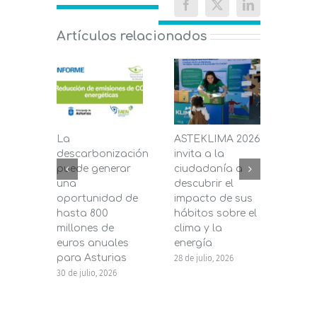
Facebook
X
LinkedIn
Artículos relacionados
La
ASTEKLIMA 2026
La D
descarbonización
invita a la
de C
puede generar
ciudadanía a
dest
una
descubrir el
200.
oportunidad de
impacto de sus
la in
hasta 800
hábitos sobre el
pane
millones de
clima y la
en s
euros anuales
energía
de b
para Asturias
28 de julio, 2026
27 de j
30 de julio, 2026