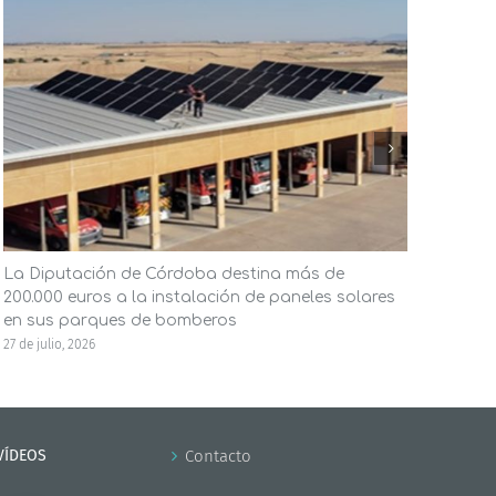
La Diputación de Córdoba destina más de
El A
200.000 euros a la instalación de paneles solares
ener
en sus parques de bomberos
la in
27 de julio, 2026
23 de j
VÍDEOS
Contacto