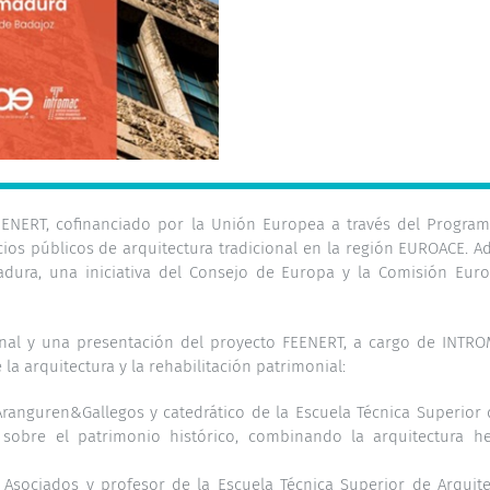
EENERT, cofinanciado por la Unión Europea a través del Programa
icios públicos de arquitectura tradicional en la región EUROACE.
ura, una iniciativa del Consejo de Europa y la Comisión Euro
nal y una presentación del proyecto FEENERT, a cargo de INTROM
a arquitectura y la rehabilitación patrimonial:
 Aranguren&Gallegos y catedrático de la Escuela Técnica Superior
 sobre el patrimonio histórico, combinando la arquitectura 
Asociados y profesor de la Escuela Técnica Superior de Arquitec