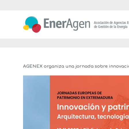
Saltar
al
contenido
AGENEX organiza una jornada sobre innovación