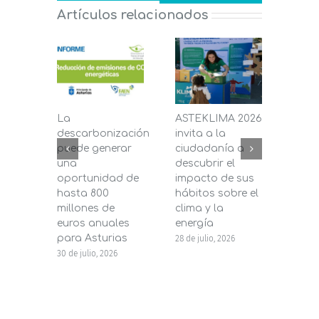
Artículos relacionados
La
ASTEKLIMA 2026
La D
descarbonización
invita a la
de C
puede generar
ciudadanía a
dest
una
descubrir el
200.
oportunidad de
impacto de sus
la in
hasta 800
hábitos sobre el
pane
millones de
clima y la
en s
euros anuales
energía
de b
para Asturias
28 de julio, 2026
27 de j
30 de julio, 2026