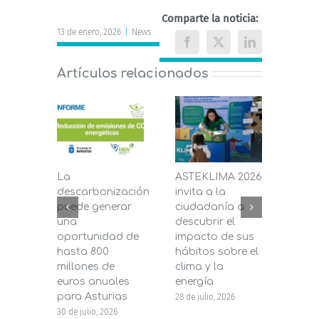
Comparte la noticia:
13 de enero, 2026
|
News
Facebook
X
LinkedIn
Artículos relacionados
La
ASTEKLIMA 2026
La D
descarbonización
invita a la
de C
puede generar
ciudadanía a
dest
una
descubrir el
200.
oportunidad de
impacto de sus
la in
hasta 800
hábitos sobre el
pane
millones de
clima y la
en s
euros anuales
energía
de b
para Asturias
28 de julio, 2026
27 de j
30 de julio, 2026