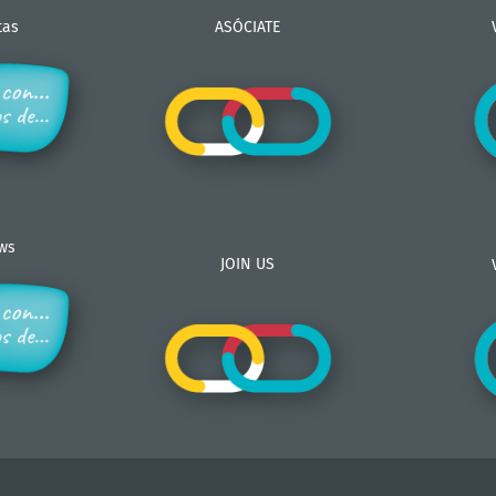
tas
ASÓCIATE
ews
JOIN US