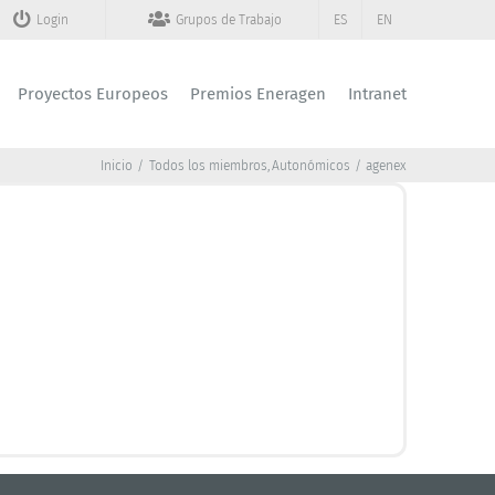
Login
Grupos de Trabajo
ES
EN
Proyectos Europeos
Premios Eneragen
Intranet
Inicio
Todos los miembros
Autonómicos
agenex
AGENEX
Agencia Extremeña de la Energía
•
Lidia Calderón Sierra
Director:
924 26 21 61
Teléfono:
agenex@agenex.org
Email:
www.agenex.net
Web:
+ INFO