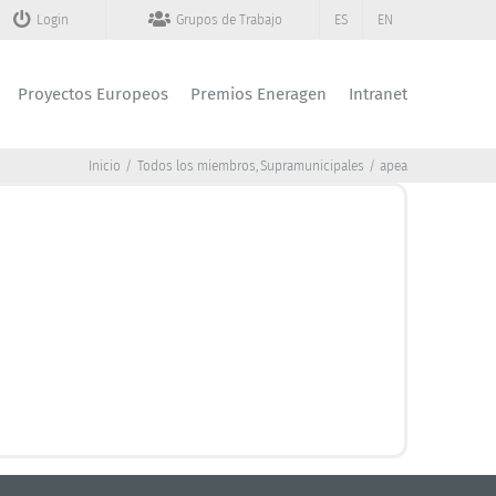
Login
Grupos de Trabajo
ES
EN
Proyectos Europeos
Premios Eneragen
Intranet
Inicio
Todos los miembros
Supramunicipales
apea
APEA
encia Provincial de la Energía de Ávila
•
Luisa Fernanda Martín Vázquez
Directora:
920 20 62 30
Teléfono:
apea@diputacionavila.es
Email:
www.apea.com.es
Web:
+ INFO