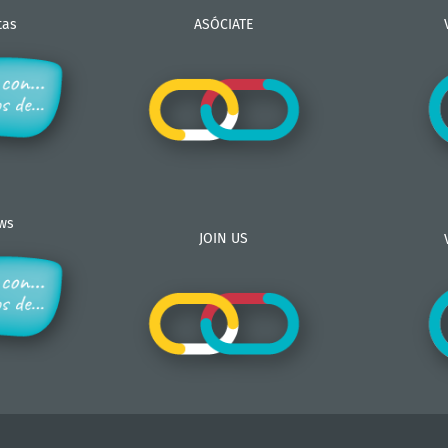
tas
ASÓCIATE
ews
JOIN US