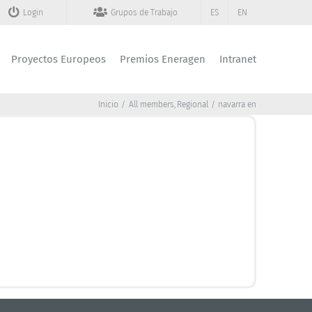
Login
Grupos de Trabajo
ES
EN
Proyectos Europeos
Premios Eneragen
Intranet
Inicio
All members
Regional
navarra en
DGIEI
nnovation of the Government of Navarra
•
Garbiñe Basterra Olóriz
Director:
848 42 76 76
Phone number:
transicionenergetica@navarra.es
Email:
www.navarra.es
Web:
+ INFO