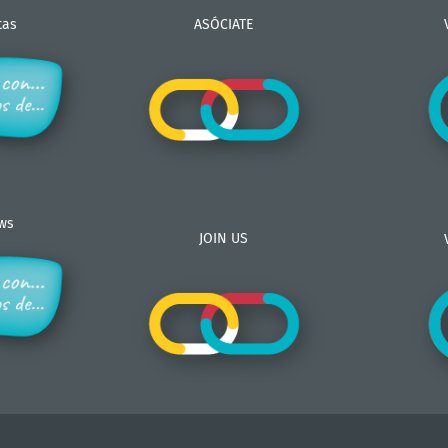
tas
ASÓCIATE
ews
JOIN US