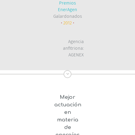
Premios
EnerAgen
Galardonados
•
2012
•
Agencia
anfitriona:
AGENEX
Mejor
actuación
en
materia
de
energías