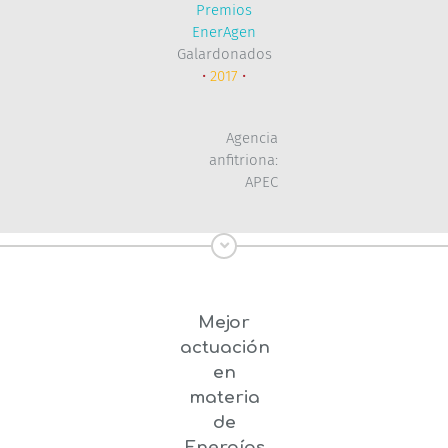
Premios
EnerAgen
Galardonados
•
2017
•
Agencia
anfitriona:
APEC
Mejor
actuación
en
materia
de
Energías