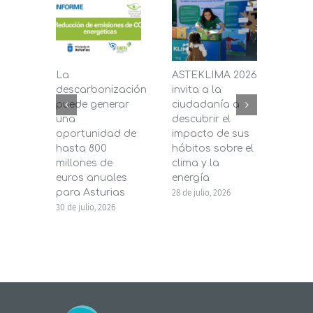
La
ASTEKLIMA 2026
La D
descarbonización
invita a la
de C
puede generar
ciudadanía a
dest
una
descubrir el
200.
oportunidad de
impacto de sus
la in
hasta 800
hábitos sobre el
pane
millones de
clima y la
en s
euros anuales
energía
de b
para Asturias
28 de julio, 2026
27 de j
30 de julio, 2026