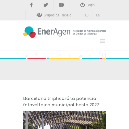
Saltar
Login
al
contenido
Grupos de Trabajo
ES
EN
Barcelona triplicará la potencia
fotovoltaica municipal hasta 2027