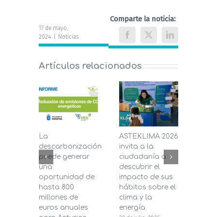
Comparte la noticia:
17 de mayo,
2024
|
Noticias
Facebook
X
LinkedIn
Artículos relacionados
La
ASTEKLIMA 2026
La D
descarbonización
invita a la
de C
puede generar
ciudadanía a
dest
una
descubrir el
200.
oportunidad de
impacto de sus
la in
hasta 800
hábitos sobre el
pane
millones de
clima y la
en s
euros anuales
energía
de b