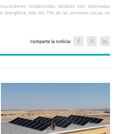
nsumidores residenciales, también irán destinadas
d energética, más del 75% de las personas socias no
Comparte la noticia:
Facebook
X
LinkedIn