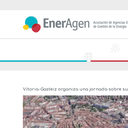
Saltar
al
contenido
Vitoria-Gasteiz organiza una jornada sobre s