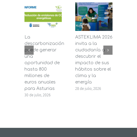
La
ASTEKLIMA 2026
La D
descarbonización
invita a la
de C
puede generar
ciudadanía a
dest
una
descubrir el
200.
oportunidad de
impacto de sus
la in
hasta 800
hábitos sobre el
pane
millones de
clima y la
en s
euros anuales
energía
de b
para Asturias
28 de julio, 2026
27 de j
30 de julio, 2026