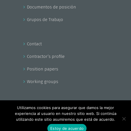
Documentos de posición
Grupos de Trabajo
Contact
Contractor’s profile
Position papers
Working groups
Utilizamos cookies para asegurar que damos la mejor
experiencia al usuario en nuestro sitio web. Si continúa
Copyright - EnerAgen 2017
utilizando este sitio asumiremos que está de acuerdo.
Facebook
X
YouTube
Estoy de acuerdo