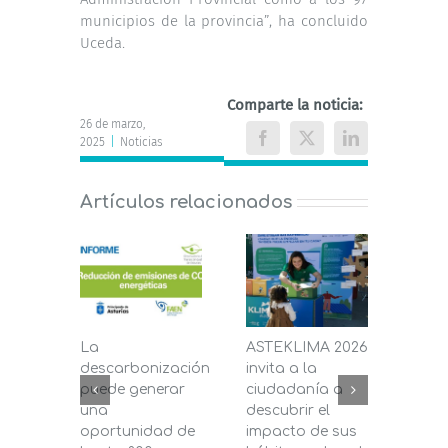
municipios de la provincia”, ha concluido
Uceda.
Comparte la noticia:
26 de marzo,
2025
|
Noticias
Facebook
X
LinkedIn
Artículos relacionados
La
ASTEKLIMA 2026
La D
descarbonización
invita a la
de C
puede generar
ciudadanía a
dest
una
descubrir el
200.
oportunidad de
impacto de sus
la in