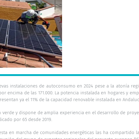
evas instalaciones de autoconsumo en 2024 pese a la atonía reg
 por encima de las 171.000. La potencia instalada en hogares y e
presentan ya el 11% de la capacidad renovable instalada en Andaluc
n verde y dispone de amplia experiencia en el desarrollo de pr
licado por 65 desde 2019.
esta en marcha de comunidades energéticas las ha compartido la 