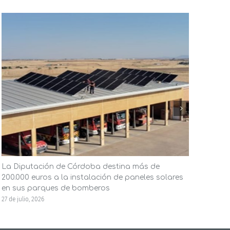
La Diputación de Córdoba destina más de
El A
200.000 euros a la instalación de paneles solares
ener
en sus parques de bomberos
la in
27 de julio, 2026
23 de j