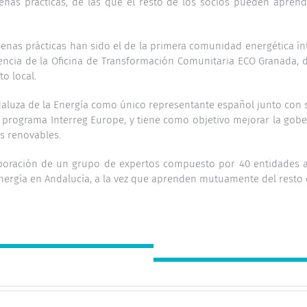
enas prácticas, de las que el resto de los socios pueden aprend
enas prácticas han sido el de la primera comunidad energética í
riencia de la Oficina de Transformación Comunitaria ECO Granada,
o local.
ndaluza de la Energía como único representante español junto con si
l programa Interreg Europe, y tiene como objetivo mejorar la gober
s renovables.
olaboración de un grupo de expertos compuesto por 40 entidades 
nergía en Andalucía, a la vez que aprenden mutuamente del resto d