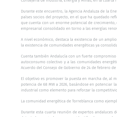
Consejería de Industria, Energía y Minas, en la cuarta
Durante este encuentro, la Agencia Andaluza de la Ene
países socios del proyecto, en el que ha quedado ref
que cuenta con un enorme potencial de crecimiento, co
empresarial consolidado en torno a las energías reno
A nivel económico, destaca la existencia de un ampli
la existencia de comunidades energéticas ya consol
Cuenta también Andalucía con un fuerte compromiso po
autoconsumo colectivo y a las comunidades energétic
Acuerdo del Consejo de Gobierno de 24 de febrero de 2
El objetivo es promover la puesta en marcha de, al m
potencia de 68 MW a 2026, basándose en potenciar l
industrial como elemento para reforzar la competitiv
La comunidad energética de Torreblanca como ejempl
Durante esta cuarta reunión de expertos andaluces de