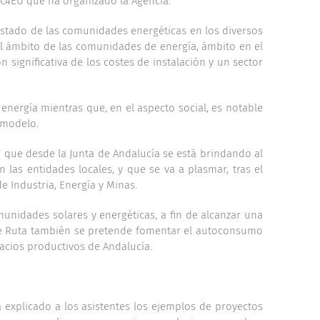
EC4EU
que ha organizado la Agencia.
 estado de las comunidades energéticas en los diversos
el ámbito de las comunidades de energía, ámbito en el
significativa de los costes de instalación y un sector
nergía mientras que, en el aspecto social, es notable
e modelo.
 que desde la Junta de Andalucía se está brindando al
as entidades locales, y que se va a plasmar, tras el
e Industria, Energía y Minas.
unidades solares y energéticas, a fin de alcanzar una
de Ruta también se pretende fomentar el autoconsumo
acios productivos de Andalucía.
 explicado a los asistentes los ejemplos de proyectos