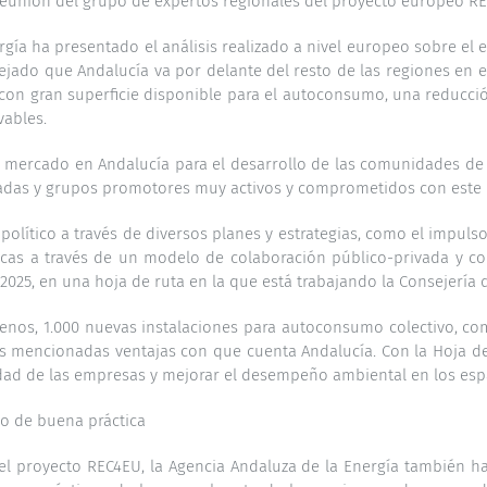
 reunión del grupo de expertos regionales del
proyecto europeo R
rgía ha presentado el análisis realizado a nivel europeo sobre el
lejado que Andalucía va por delante del resto de las regiones en 
n gran superficie disponible para el autoconsumo, una reducción 
vables.
o mercado en Andalucía para el desarrollo de las comunidades de e
idadas y grupos promotores muy activos y comprometidos con est
lítico a través de diversos planes y estrategias, como el impulso
as a través de un modelo de colaboración público-privada y con l
025, en una hoja de ruta en la que está trabajando la Consejería d
enos, 1.000 nuevas instalaciones para autoconsumo colectivo, com
as mencionadas ventajas con que cuenta Andalucía. Con la Hoja 
idad de las empresas y mejorar el desempeño ambiental en los esp
o de buena práctica
l proyecto REC4EU, la Agencia Andaluza de la Energía también ha