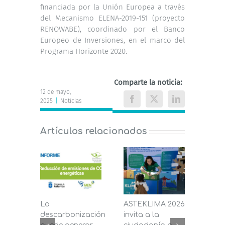
financiada por la Unión Europea a través
del Mecanismo ELENA-2019-151 (proyecto
RENOWABE), coordinado por el Banco
Europeo de Inversiones, en el marco del
Programa Horizonte 2020.
Comparte la noticia:
12 de mayo,
2025
|
Noticias
Facebook
X
LinkedIn
Artículos relacionados
La
ASTEKLIMA 2026
La D
descarbonización
invita a la
de C