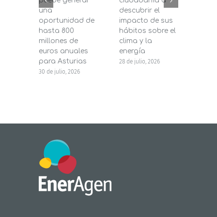
puede generar
ciudadanía a
dest
una
descubrir el
200.
oportunidad de
impacto de sus
la in
hasta 800
hábitos sobre el
pane
millones de
clima y la
en s
euros anuales
energía
de b
para Asturias
28 de julio, 2026
27 de j
30 de julio, 2026